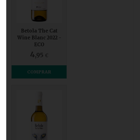
Betola The Cat
Wine Blanc 2022 -
ECO
4
,95
€
COMPRAR