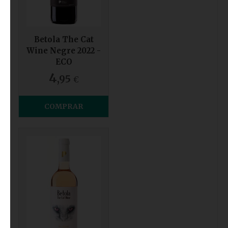
Betola The Cat
Wine Negre 2022 -
ECO
4
,95
€
COMPRAR