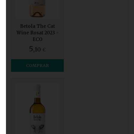
Betola The Cat
Wine Rosat 2023 -
ECO
5
,10
€
COMPRAR