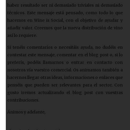
haber resultado ser ni demasiado triviales ni demasiado
técnicos. Este mensaje está pensado, como todo lo que
hacemos en Wine is Social, con el objetivo de ayudar y
añadir valor. Creemos que la nueva distribución de vino
así lo requiere.
Si tenéis comentarios o necesitáis ayuda, no dudéis en
contestar este mensaje, comentar en el blog post o, si lo
preferís, podéis llamarnos o entrar en contacto con
nosotros vía vuestro comercial. Os animamos también a
hacernos llegar otras ideas, informaciones o enlaces que
penséis que pueden ser relevantes para el sector. Con
gusto iremos actualizando el blog post con vuestras
contribuciones.
Ánimos y adelante,