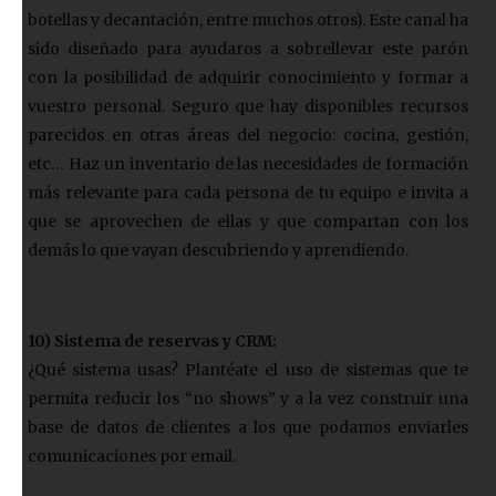
botellas y decantación, entre muchos otros). Este canal ha
sido diseñado para ayudaros a sobrellevar este parón
con la posibilidad de adquirir conocimiento y formar a
vuestro personal. Seguro que hay disponibles recursos
parecidos en otras áreas del negocio: cocina, gestión,
etc… Haz un inventario de las necesidades de formación
más relevante para cada persona de tu equipo e invita a
que se aprovechen de ellas y que compartan con los
demás lo que vayan descubriendo y aprendiendo.
10) Sistema de reservas y CRM:
¿Qué sistema usas? Plantéate el uso de sistemas que te
permita reducir los “no shows” y a la vez construir una
base de datos de clientes a los que podamos enviarles
comunicaciones por email.