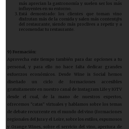
más aprecian la gastronomía y suelen ser los más
influyentes en su entorno.
Está demostrado: los clientes que toman vino
disfrutan más de la comida y salen más content@s
del restaurante, siendo más proclives a repetir y a
recomendar tu restaurante.
9) Formación:
Aprovecha este tiempo también para dar opciones a tu
personal, y para ello no hace falta dedicar grandes
esfuerzos económicos. Desde Wine is Social hemos
diseñado un ciclo de formaciones accesibles
gratuitamente en nuestro canal de Instagram Life y IGTV
desde el cual, de la mano de nuestros expertos,
ofrecemos “catas” virtuales y hablamos sobre los temas
de debate recurrente en el mundo del vino (formaciones
regionales del Jura y el Loire, sobre los estilos, espumosos
y Orange Wines, sobre el servicio del vino, apertura de