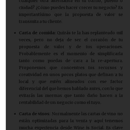
cualquier otra alternativa en tu barrio, pueblo o
ciudad? ¿Cómo puedes hacer crecer tu negocio? Es
importantísimo que la propuesta de valor se
transmita a tu cliente.
Carta de comida:
Quizás te la has replanteado mil
veces, pero no deja de ser el corazón de tu
propuesta de valor y de tus operaciones.
Probablemente es el momento de simplificarla
tanto como puedas de cara a la re-apertura.
Proponemos que concentres tus recursos y
creatividad en unos pocos platos que definan a tu
local y que estén alineados con ese factor
diferencial del que hemos hablado antes, con lo que
evitarás las mermas que tanto daño hacen a la
rentabilidad de un negocio como el tuyo.
Carta de vinos:
Normalmente las cartas de vino no
están optimizadas para la venta y aquí tenemos
mucha experiencia desde Wine is Social. Es clave