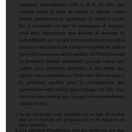
empezar entendiendo cuál es el % de vino que
vendes sobre el total de ventas y valorar como
puede optimizarse tu estrategia de vinos a copas.
En el momento en que re-arranques el negocio
será muy importante que limites al máximo tu
inmovilizado, por lo que recomendamos una carta
concisa y dinámica que ofrezca variedad de estilos
pero con el mínimo stock posible. En Wine is Social
ya llevamos tiempo apostando por las cartas por
estilos (con nuestros símbolos o sin ellos) que
siguen estos parámetros. Todo esto lleva tiempo y
te podemos ayudar, pero te aconsejamos que
aproveches este parón para trabajar en ello. Hay
tres razones básicas por las que te recomendamos
cuidar el vino:
Es un elemento muy rentable en tu mix de ventas
(da poco trabajo de preparación y el margen es
muy elevado).
Los clientes Winelovers son los mejores, los que