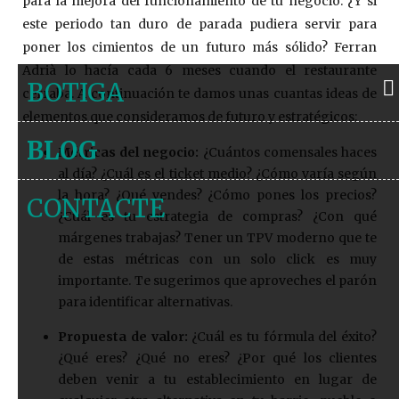
para la mejora del funcionamiento de tu negocio. ¿Y si
este periodo tan duro de parada pudiera servir para
poner los cimientos de un futuro más sólido? Ferran
Adrià lo hacía cada 6 meses cuando el restaurante
BOTIGA
cerraba. A continuación te damos unas cuantas ideas de
elementos que consideramos de futuro y estratégicos:
BLOG
Métricas del negocio:
¿Cuántos comensales haces
al día? ¿Cuál es el ticket medio? ¿Cómo varía según
la hora? ¿Qué vendes? ¿Cómo pones los precios?
CONTACTE
¿Cuál es tu estrategia de compras? ¿Con qué
márgenes trabajas? Tener un TPV moderno que te
de estas métricas con un solo click es muy
importante. Te sugerimos que aproveches el parón
para identificar alternativas.
Propuesta de valor:
¿Cuál es tu fórmula del éxito?
¿Qué eres? ¿Qué no eres? ¿Por qué los clientes
deben venir a tu establecimiento en lugar de