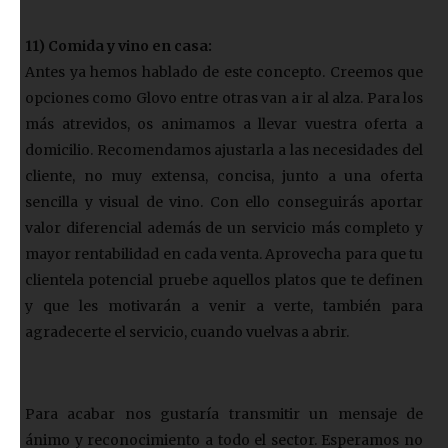
11) Comida y vino en casa:
Antes ya hemos hablado de este concepto. Creemos que
opciones como Glovo entre otras van a ir al alza. Para los
más atrevidos, os animamos a llevar vuestra oferta a
domicilio. Recomendamos ajustarla a las necesidades del
cliente, no muy extensa, concisa, junto a una oferta
sencilla y visual de vino. Con ello conseguirás aportar
valor diferencial además de un servicio más completo y
mayor rentabilidad en cada venta. Aprovecha para que tu
clientela potencial pruebe aquellos platos que te definen
y que les motivarán a venir a verte, también para
agradecerte el servicio, cuando vuelvas a abrir.
Para acabar nos gustaría transmitir un mensaje de
ánimo y reconocimiento a todo el sector. Esperamos no