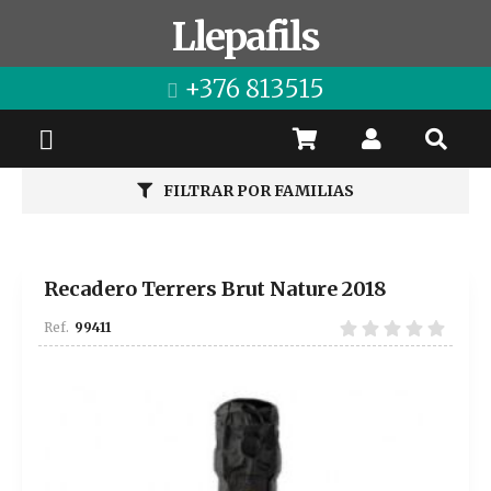
Llepafils
+376 813515
FILTRAR POR FAMILIAS
Recadero Terrers Brut Nature 2018
99411