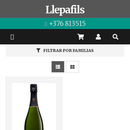
Llepafils
+376 813515
FILTRAR POR FAMILIAS
Más info