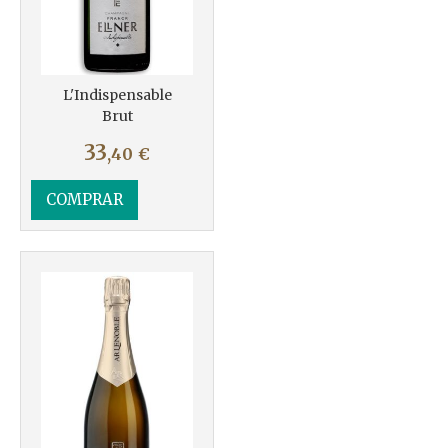
L'Indispensable
Brut
33
,40
€
COMPRAR
Más info