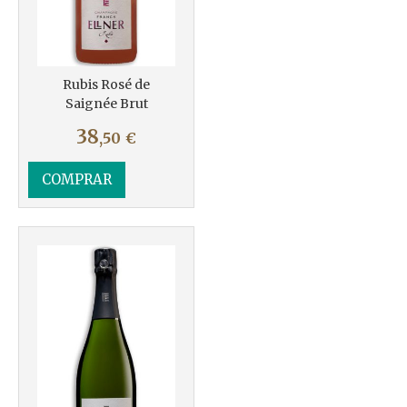
Rubis Rosé de
Saignée Brut
38
,50
€
COMPRAR
Más info