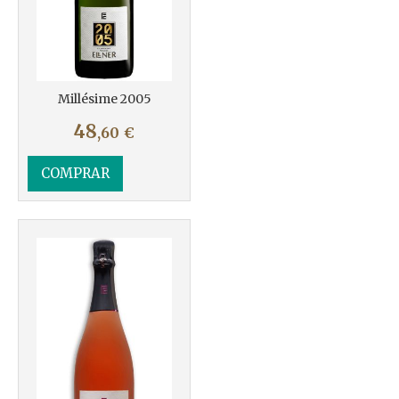
Millésime 2005
48
,60
€
COMPRAR
Más info