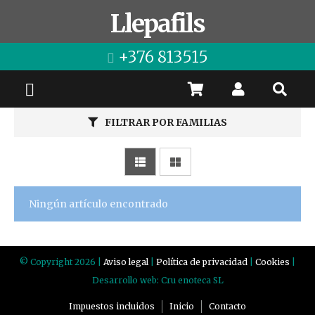
Llepafils
+376 813515
FILTRAR POR FAMILIAS
Ningún artículo encontrado
© Copyright 2026 |
Aviso legal
|
Política de privacidad
|
Cookies
|
Desarrollo web: Cru enoteca SL
Impuestos incluidos
Inicio
Contacto