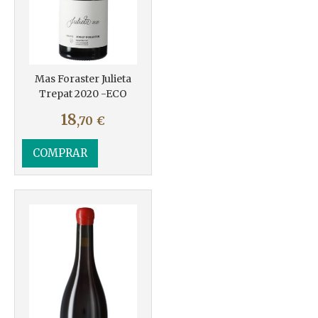
Mas Foraster Julieta
Trepat 2020 -ECO
18
,70
€
COMPRAR
Más info