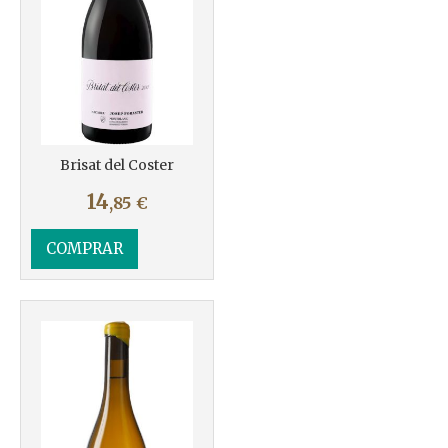
Brisat del Coster
14
,85
€
COMPRAR
Más info