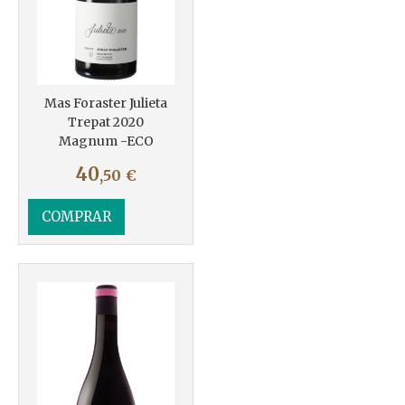
Mas Foraster Julieta
Trepat 2020
Magnum -ECO
40
,50
€
COMPRAR
Más info