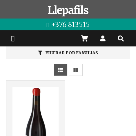
Llepafils
+376 813515
FILTRAR POR FAMILIAS
Más info