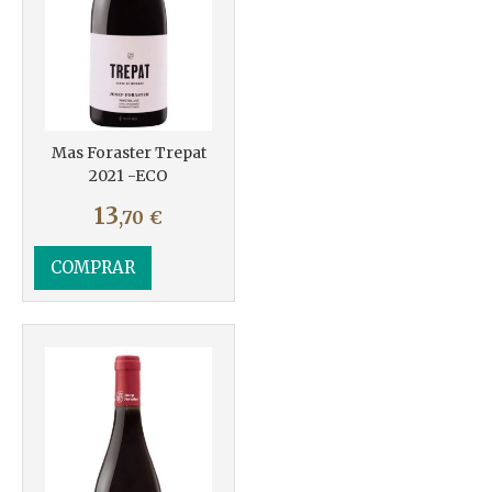
Mas Foraster Trepat
2021 -ECO
13
,70
€
COMPRAR
Más info